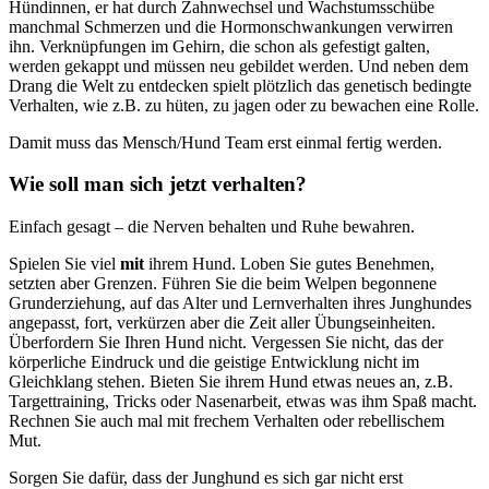
Hündinnen, er hat durch Zahnwechsel und Wachstumsschübe
manchmal Schmerzen und die Hormonschwankungen verwirren
ihn. Verknüpfungen im Gehirn, die schon als gefestigt galten,
werden gekappt und müssen neu gebildet werden. Und neben dem
Drang die Welt zu entdecken spielt plötzlich das genetisch bedingte
Verhalten, wie z.B. zu hüten, zu jagen oder zu bewachen eine Rolle.
Damit muss das Mensch/Hund Team erst einmal fertig werden.
Wie soll man sich jetzt verhalten?
Einfach gesagt – die Nerven behalten und Ruhe bewahren.
Spielen Sie viel
mit
ihrem Hund. Loben Sie gutes Benehmen,
setzten aber Grenzen. Führen Sie die beim Welpen begonnene
Grunderziehung, auf das Alter und Lernverhalten ihres Junghundes
angepasst, fort, verkürzen aber die Zeit aller Übungseinheiten.
Überfordern Sie Ihren Hund nicht. Vergessen Sie nicht, das der
körperliche Eindruck und die geistige Entwicklung nicht im
Gleichklang stehen. Bieten Sie ihrem Hund etwas neues an, z.B.
Targettraining, Tricks oder Nasenarbeit, etwas was ihm Spaß macht.
Rechnen Sie auch mal mit frechem Verhalten oder rebellischem
Mut.
Sorgen Sie dafür, dass der Junghund es sich gar nicht erst