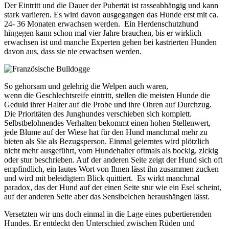
Der Eintritt und die Dauer der Pubertät ist rasseabhängig und kann
stark variieren. Es wird davon ausgegangen das Hunde erst mit ca.
24- 36 Monaten erwachsen werden. Ein Herdenschutzhund
hingegen kann schon mal vier Jahre brauchen, bis er wirklich
erwachsen ist und manche Experten gehen bei kastrierten Hunden
davon aus, dass sie nie erwachsen werden.
So gehorsam und gelehrig die Welpen auch waren,
wenn die Geschlechtsreife eintritt, stellen die meisten Hunde die
Geduld ihrer Halter auf die Probe und ihre Ohren auf Durchzug.
Die Prioritäten des Junghundes verschieben sich komplett.
Selbstbelohnendes Verhalten bekommt einen hohen Stellenwert,
jede Blume auf der Wiese hat für den Hund manchmal mehr zu
bieten als Sie als Bezugsperson. Einmal gelerntes wird plötzlich
nicht mehr ausgeführt, vom Hundehalter oftmals als bockig, zickig
oder stur beschrieben. Auf der anderen Seite zeigt der Hund sich oft
empfindlich, ein lautes Wort von Ihnen lässt ihn zusammen zucken
und wird mit beleidigtem Blick quittiert. Es wirkt manchmal
paradox, das der Hund auf der einen Seite stur wie ein Esel scheint,
auf der anderen Seite aber das Sensibelchen heraushängen lässt.
Versetzten wir uns doch einmal in die Lage eines pubertierenden
Hundes. Er entdeckt den Unterschied zwischen Rüden und